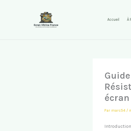
Aller
au
contenu
Accueil
À 
Guide
Résis
écran
Par
marc54
/
m
Introduction