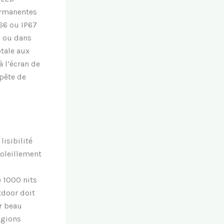
ermanentes
66 ou IP67
s ou dans
otale aux
à l’écran de
pête de
lisibilité
soleillement
 1000 nits
tdoor doit
ar beau
égions