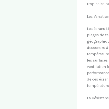
tropicales o
Les Variati
Les écrans L
plages de te
géographique
descendre à 
températures
les surface
ventilation 
performance 
de ces écran
température
La Résistanc