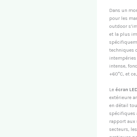
Dans un mond
pour les mar
outdoor s’im
et la plus i
spécifiqueme
techniques c
intempéries l
intense, fon
+60°C, et ce
Le
écran LE
extérieure a
en détail to
spécifiques 
rapport aux 
secteurs, les