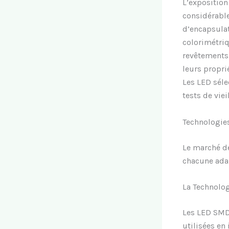
L’exposition
considérable
d’encapsula
colorimétriq
revêtements 
leurs propri
Les LED sél
tests de vie
Technologie
Le marché de
chacune adap
La Technolo
Les LED SMD
utilisées en