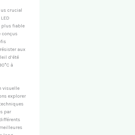
us crucial
s LED
 plus fiable
e conçus
fis
résister aux
eil d’été
30°C à
 visuelle
ons explorer
 techniques
s par
différents
 meilleures