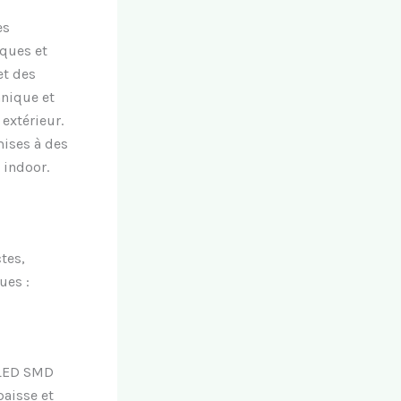
es
ques et
et des
anique et
extérieur.
mises à des
 indoor.
tes,
ues :
 LED SMD
paisse et