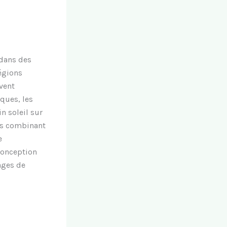
 dans des
égions
vent
ques, les
n soleil sur
és combinant
e
conception
ages de