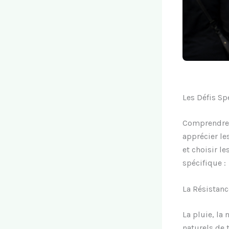
Les Défis Sp
Comprendre l
apprécier le
et choisir l
spécifique :
La Résistan
La pluie, la 
naturels de 