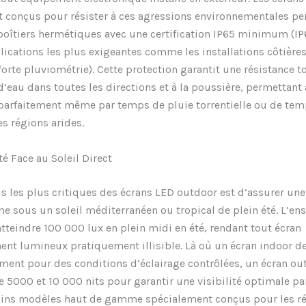
t conçus pour résister à ces agressions environnementales p
boîtiers hermétiques avec une certification IP65 minimum (IP
lications les plus exigeantes comme les installations côtière
forte pluviométrie). Cette protection garantit une résistance t
d’eau dans toutes les directions et à la poussière, permettant 
parfaitement même par temps de pluie torrentielle ou de tem
es régions arides.
é Face au Soleil Direct
is les plus critiques des écrans LED outdoor est d’assurer une 
e sous un soleil méditerranéen ou tropical de plein été. L’en
atteindre 100 000 lux en plein midi en été, rendant tout écran
nt lumineux pratiquement illisible. Là où un écran indoor de
ment pour des conditions d’éclairage contrôlées, un écran ou
re 5000 et 10 000 nits pour garantir une visibilité optimale p
ains modèles haut de gamme spécialement conçus pour les r