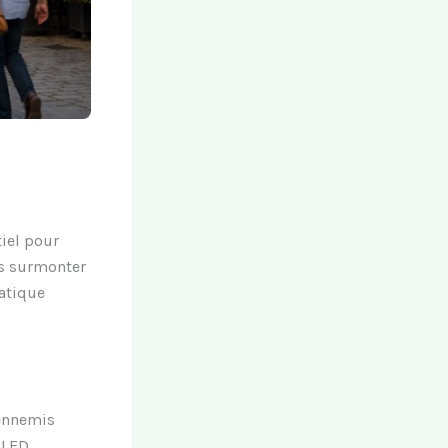
iel pour
es surmonter
matique
 ennemis
 LED