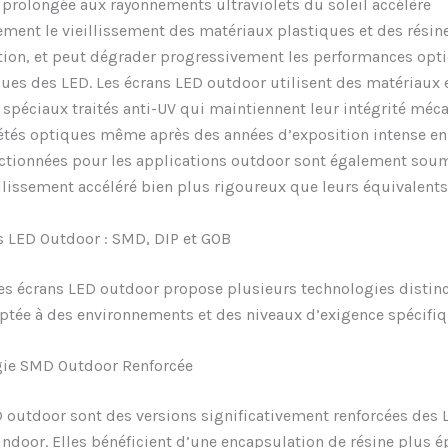
 prolongée aux rayonnements ultraviolets du soleil accélère
ment le vieillissement des matériaux plastiques et des résin
tion, et peut dégrader progressivement les performances opti
ues des LED. Les écrans LED outdoor utilisent des matériaux 
spéciaux traités anti-UV qui maintiennent leur intégrité méc
étés optiques même après des années d’exposition intense en 
ectionnées pour les applications outdoor sont également sou
illissement accéléré bien plus rigoureux que leurs équivalents
s LED Outdoor : SMD, DIP et GOB
s écrans LED outdoor propose plusieurs technologies distinc
tée à des environnements et des niveaux d’exigence spécifiq
gie SMD Outdoor Renforcée
 outdoor sont des versions significativement renforcées des
 indoor. Elles bénéficient d’une encapsulation de résine plus é