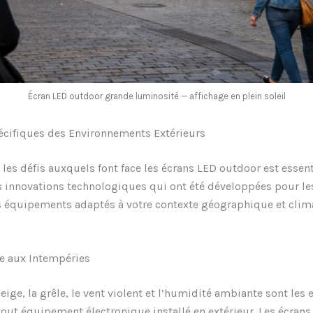
Écran LED outdoor grande luminosité — affichage en plein soleil
écifiques des Environnements Extérieurs
es défis auxquels font face les écrans LED outdoor est essent
s innovations technologiques qui ont été développées pour l
es équipements adaptés à votre contexte géographique et cli
ce aux Intempéries
neige, la grêle, le vent violent et l’humidité ambiante sont les
tout équipement électronique installé en extérieur. Les écrans