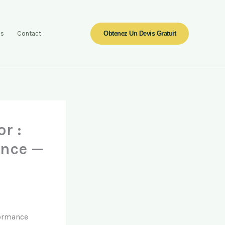
es
Contact
Obtenez Un Devis Gratuit
r :
ance —
formance