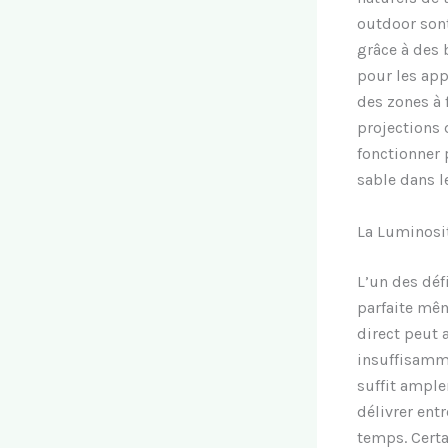
outdoor son
grâce à des 
pour les app
des zones à 
projections 
fonctionner 
sable dans l
La Luminosit
L’un des déf
parfaite mêm
direct peut 
insuffisamme
suffit ample
délivrer ent
temps. Cert