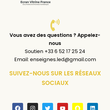
Vous avez des questions ? Appelez-
nous
Soutien +33 6 52 17 25 24
Email: enseignes.led@gmail.com
SUIVEZ-NOUS SUR LES RÉSEAUX
SOCIAUX
F
I
T
T
P
Y
T
S
X
L